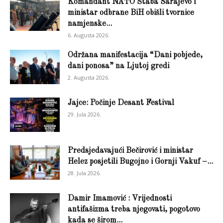
Komandant NATO Štaba Sarajevo i
ministar odbrane BiH obišli tvornice
namjenske...
6. Augusta 2026.
Održana manifestacija “Dani pobjede,
dani ponosa” na Ljutoj gredi
2. Augusta 2026.
Jajce: Počinje Desant Festival
29. Jula 2026.
Predsjedavajući Bečirović i ministar
Helez posjetili Bugojno i Gornji Vakuf –...
28. Jula 2026.
Damir Imamović : Vrijednosti
antifašizma treba njegovati, pogotovo
kada se širom...