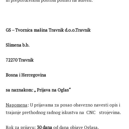
ili preporučenom poštom poslati na adresu:
GS – Tvornica mašina Travnik d.o.o.Travnik
Slimena b.b.
72270 Travnik
Bosna i Hercegovina
sa naznakom: „ Prijava na Oglas“
Napomena
: U prijavama za posao obavezno navesti opis i
trajanje prethodnog radnog iskustva na CNC strojevima.
Rok za prijavu:
30 dana
od dana objave Oglasa.