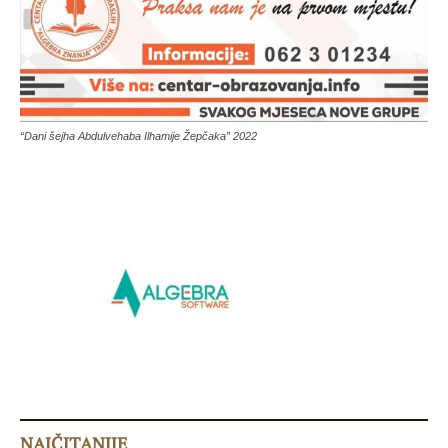
“Dani šejha Abdulvehaba Ilhamije Žepčaka” 2022
NAJČITANIJE