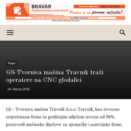
Posao
GS Tvornica mašina Travnik traži
operatere na CNC glodalici
24. Marta 2018.
GS – Tvornica mašina Travnik d.o.o. Travnik, kao izvozno
orijentisana firma sa godišnjim udjelom izvoza od 98%,
proizvodi mašinske dijelove za njemačke i austrijske firme.