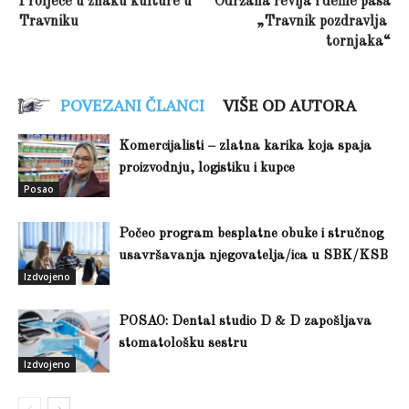
Proljeće u znaku kulture u
Održana revija i defile pasa
Travniku
„Travnik pozdravlja
tornjaka“
POVEZANI ČLANCI
VIŠE OD AUTORA
Komercijalisti – zlatna karika koja spaja
proizvodnju, logistiku i kupce
Posao
Počeo program besplatne obuke i stručnog
usavršavanja njegovatelja/ica u SBK/KSB
Izdvojeno
POSAO: Dental studio D & D zapošljava
stomatološku sestru
Izdvojeno