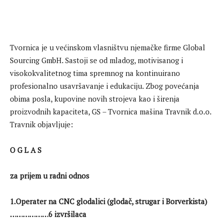
Tvornica je u većinskom vlasništvu njemačke firme Global
Sourcing GmbH. Sastoji se od mladog, motivisanog i
visokokvalitetnog tima spremnog na kontinuirano
profesionalno usavršavanje i edukaciju. Zbog povećanja
obima posla, kupovine novih strojeva kao i širenja
proizvodnih kapaciteta, GS – Tvornica mašina Travnik d.o.o.
Travnik objavljuje:
O G L A S
za prijem u radni odnos
1.Operater na CNC glodalici (
glodač, strugar i Borverkista)
………………6 izvršilaca