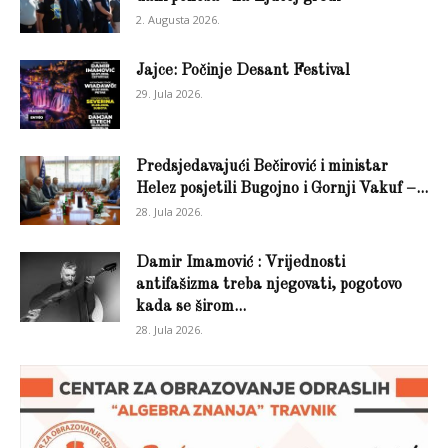
2. Augusta 2026.
Jajce: Počinje Desant Festival
29. Jula 2026.
Predsjedavajući Bečirović i ministar
Helez posjetili Bugojno i Gornji Vakuf –...
28. Jula 2026.
Damir Imamović : Vrijednosti
antifašizma treba njegovati, pogotovo
kada se širom...
28. Jula 2026.