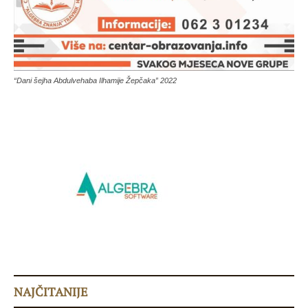
“Dani šejha Abdulvehaba Ilhamije Žepčaka” 2022
NAJČITANIJE