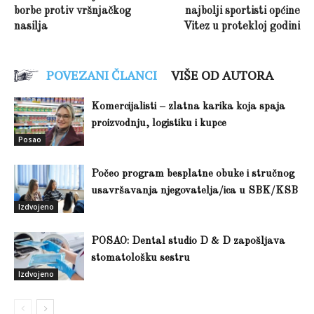
borbe protiv vršnjačkog
najbolji sportisti općine
nasilja
Vitez u protekloj godini
POVEZANI ČLANCI
VIŠE OD AUTORA
Komercijalisti – zlatna karika koja spaja
proizvodnju, logistiku i kupce
Posao
Počeo program besplatne obuke i stručnog
usavršavanja njegovatelja/ica u SBK/KSB
Izdvojeno
POSAO: Dental studio D & D zapošljava
stomatološku sestru
Izdvojeno