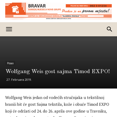
Posao
Wolfgang Weis gost sajma Timod EXPO!
27. Februara 2019.
Wolfgang Weis jedan od vodećih stručnjaka u tekstilnoj
branši bit će gost Sajma tekstila, kože i obuće Timod EXPO
koji će održati od 24. do 26. aprila ove godine u Travniku,