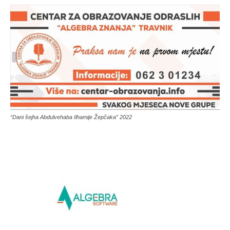
“Dani šejha Abdulvehaba Ilhamije Žepčaka” 2022