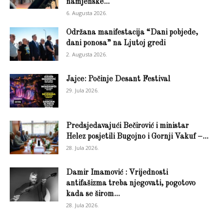
namjenske...
6. Augusta 2026.
Održana manifestacija “Dani pobjede,
dani ponosa” na Ljutoj gredi
2. Augusta 2026.
Jajce: Počinje Desant Festival
29. Jula 2026.
Predsjedavajući Bečirović i ministar
Helez posjetili Bugojno i Gornji Vakuf –...
28. Jula 2026.
Damir Imamović : Vrijednosti
antifašizma treba njegovati, pogotovo
kada se širom...
28. Jula 2026.