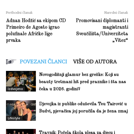
Prethodni članak
Naredni članak
Adnan Hodžić sa ekipom CD
Promovisani diplomanti i
Primeiro de Agosto igrao
magistranti
polufinale Afričke lige
Sveučilišta/Univerziteta
prvaka
„Vitez“
POVEZANI ČLANCI
VIŠE OD AUTORA
Novogodišnji glamur bez greške: Koji su
beauty tretmani hit pred praznike i šta nas
Izdvojeno
čeka u 2026. godini?
Djevojka iz publike oduševila Teu Tairović u
Budvi, pjevačica joj poručila da je žena zmaj
Lifestyle
Travnik: Počela škola plesa za djecu i