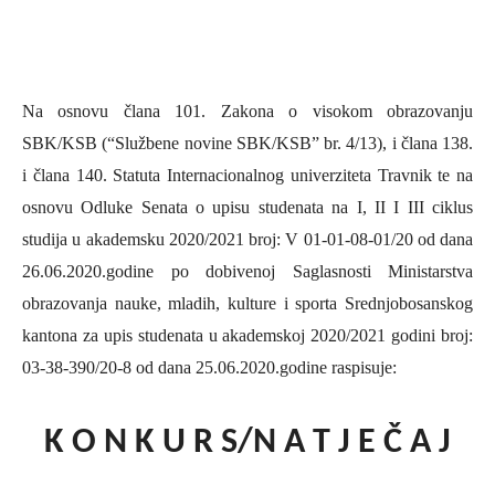
Na osnovu člana 101. Zakona o visokom obrazovanju
SBK/KSB (“Službene novine SBK/KSB” br. 4/13), i člana 138.
i člana 140. Statuta Internacionalnog univerziteta Travnik te na
osnovu Odluke Senata o upisu studenata na I, II I III ciklus
studija u akademsku 2020/2021 broj: V
01-01-08-01/20 od dana
26.06.2020.godine po dobivenoj Saglasnosti Ministarstva
obrazovanja nauke, mladih, kulture i sporta Srednjobosanskog
kantona za upis studenata u akademskoj 2020/2021 godini broj:
03-38-390/20-8 od dana 25.06.2020.godine
raspisuje:
K O N K U R S/N A T J E Č A J