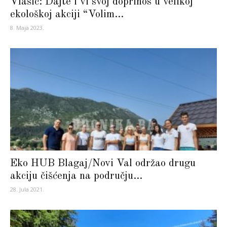
Vlašić: Dajte i vi svoj doprinos u velikoj
ekološkoj akciji “Volim...
8. Maja 2023.
Eko HUB Blagaj/Novi Val održao drugu
akciju čišćenja na području...
28. Jula 2021.