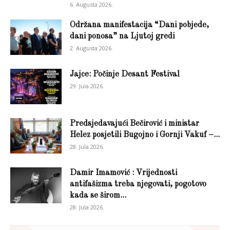
6. Augusta 2026.
Održana manifestacija “Dani pobjede,
dani ponosa” na Ljutoj gredi
2. Augusta 2026.
Jajce: Počinje Desant Festival
29. Jula 2026.
Predsjedavajući Bečirović i ministar
Helez posjetili Bugojno i Gornji Vakuf –...
28. Jula 2026.
Damir Imamović : Vrijednosti
antifašizma treba njegovati, pogotovo
kada se širom...
28. Jula 2026.