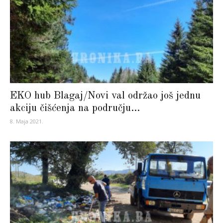
EKO hub Blagaj/Novi val održao još jednu
akciju čišćenja na području...
8. Maja 2021.