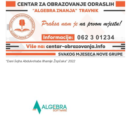
“Dani šejha Abdulvehaba Ilhamije Žepčaka” 2022