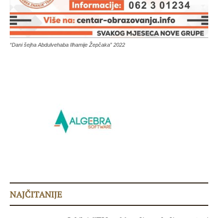
“Dani šejha Abdulvehaba Ilhamije Žepčaka” 2022
NAJČITANIJE