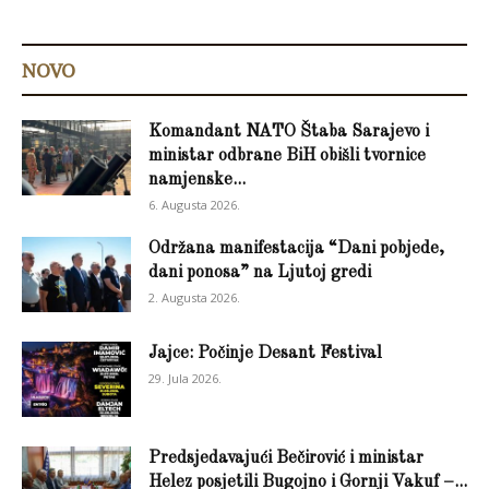
NOVO
Komandant NATO Štaba Sarajevo i
ministar odbrane BiH obišli tvornice
namjenske...
6. Augusta 2026.
Održana manifestacija “Dani pobjede,
dani ponosa” na Ljutoj gredi
2. Augusta 2026.
Jajce: Počinje Desant Festival
29. Jula 2026.
Predsjedavajući Bečirović i ministar
Helez posjetili Bugojno i Gornji Vakuf –...