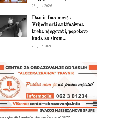
28. Jula 2026.
Damir Imamović :
Vrijednosti antifašizma
treba njegovati, pogotovo
kada se širom...
28. Jula 2026.
ani šejha Abdulvehaba Ilhamije Žepčaka” 2022