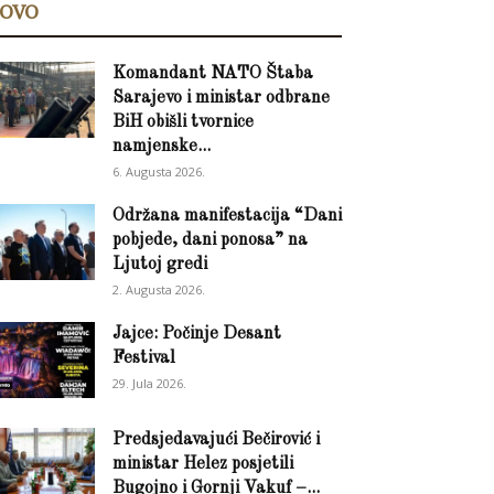
OVO
Komandant NATO Štaba
Sarajevo i ministar odbrane
BiH obišli tvornice
namjenske...
6. Augusta 2026.
Održana manifestacija “Dani
pobjede, dani ponosa” na
Ljutoj gredi
2. Augusta 2026.
Jajce: Počinje Desant
Festival
29. Jula 2026.
Predsjedavajući Bečirović i
ministar Helez posjetili
Bugojno i Gornji Vakuf –...