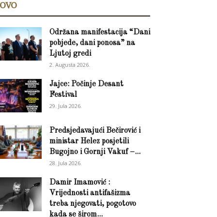
OVO
Održana manifestacija “Dani
pobjede, dani ponosa” na
Ljutoj gredi
2. Augusta 2026.
Jajce: Počinje Desant
Festival
29. Jula 2026.
Predsjedavajući Bečirović i
ministar Helez posjetili
Bugojno i Gornji Vakuf –...
28. Jula 2026.
Damir Imamović :
Vrijednosti antifašizma
treba njegovati, pogotovo
kada se širom...