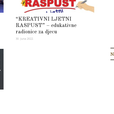
“KREATIVNI LJETNI
RASPUST” – edukativne
radionice za djecu
30. Juna 2022.
N