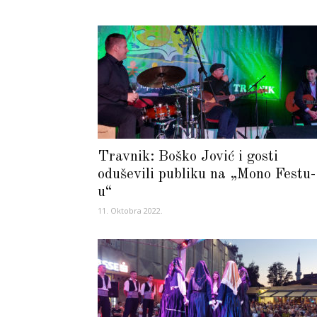
Travnik: Boško Jović i gosti
oduševili publiku na „Mono Festu-
u“
11. Oktobra 2022.