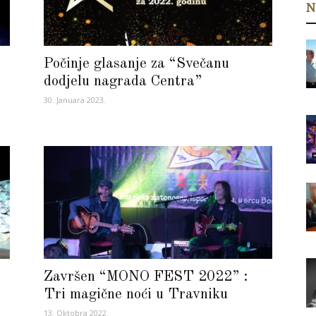
N
Počinje glasanje za “Svečanu
dodjelu nagrada Centra”
30. Januara 2023.
Završen “MONO FEST 2022” :
”
Tri magične noći u Travniku
13. Oktobra 2022.