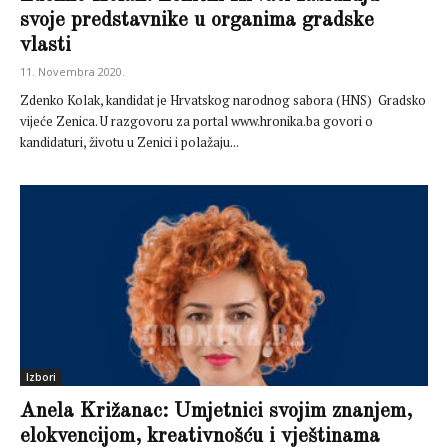
svoje predstavnike u organima gradske
vlasti
11. Novembra 2020.
Zdenko Kolak, kandidat je Hrvatskog narodnog sabora (HNS) Gradsko
vijeće Zenica. U razgovoru za portal www.hronika.ba govori o
kandidaturi, životu u Zenici i polažaju...
Izbori
Anela Križanac: Umjetnici svojim znanjem,
elokvencijom, kreativnošću i vještinama