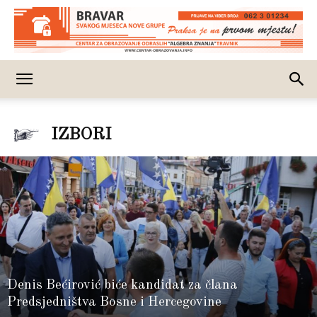
IZBORI
Denis Bećirović biće kandidat za člana
Predsjedništva Bosne i Hercegovine