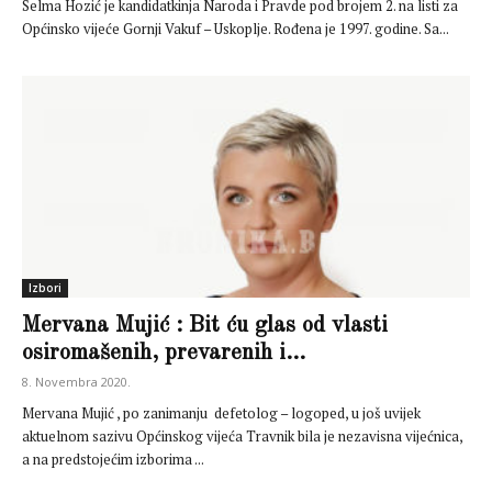
Selma Hozić je kandidatkinja Naroda i Pravde pod brojem 2. na listi za
Općinsko vijeće Gornji Vakuf – Uskoplje. Rođena je 1997. godine. Sa...
Izbori
Mervana Mujić : Bit ću glas od vlasti
osiromašenih, prevarenih i...
8. Novembra 2020.
Mervana Mujić , po zanimanju defetolog – logoped, u još uvijek
aktuelnom sazivu Općinskog vijeća Travnik bila je nezavisna vijećnica,
a na predstojećim izborima ...